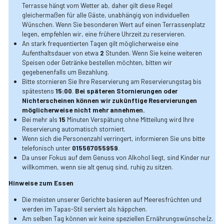
Terrasse hängt vom Wetter ab, daher gilt diese Regel 
gleichermaßen für alle Gäste, unabhängig von individuellen 
Wünschen. Wenn Sie besonderen Wert auf einen Terrassenplatz 
legen, empfehlen wir, eine frühere Uhrzeit zu reservieren.
An stark frequentierten Tagen gilt möglicherweise eine 
Aufenthaltsdauer von etwa
 2
 Stunden. Wenn Sie keine weiteren 
Speisen oder Getränke bestellen möchten, bitten wir 
gegebenenfalls um Bezahlung.
Bitte stornieren Sie Ihre Reservierung am Reservierungstag bis 
spätestens 
15:00
. 
Bei späteren Stornierungen oder 
Nichterscheinen können wir zukünftige Reservierungen 
möglicherweise nicht mehr annehmen.
Bei mehr als 
15
 Minuten Verspätung ohne Mitteilung wird Ihre 
Reservierung automatisch storniert.
Wenn sich die Personenzahl verringert, informieren Sie uns bitte 
telefonisch unter
 015567055959
.
Da unser Fokus auf dem Genuss von Alkohol liegt, sind Kinder nur 
willkommen, wenn sie alt genug sind, ruhig zu sitzen.
Hinweise zum Essen
Die meisten unserer Gerichte basieren auf Meeresfrüchten und 
werden im Tapas-Stil serviert als häppchen.
Am selben Tag können wir keine speziellen Ernährungswünsche (z. 