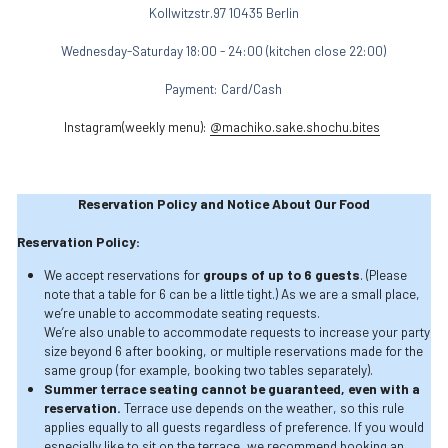
Kollwitzstr.97 10435 Berlin
Wednesday-Saturday 18:00 - 24:00 (kitchen close 22:00)
Payment: Card/Cash
Instagram(weekly menu): 
@machiko.sake.shochu.bites
Reservation Policy and Notice About Our Food
Reservation Policy:
We accept reservations for 
groups of up to 6 guests
. (Please 
note that a table for 6 can be a little tight.) As we are a small place, 
we’re unable to accommodate seating requests.
We’re also unable to accommodate requests to increase your party 
size beyond 6 after booking, or multiple reservations made for the 
same group (for example, booking two tables separately).
Summer terrace seating cannot be guaranteed, even with a 
reservation.
 Terrace use depends on the weather, so this rule 
applies equally to all guests regardless of preference. If you would 
especially like to sit on the terrace, we recommend booking an 