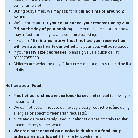
earlier time slot.
During busy times, we may ask for a 
dining time of around 2 
hours
.
We’d appreciate it
 if you could cancel your reservation by 3:00 
PM on the day of your booking
. Late cancellations or no-shows 
may affect our ability to accept future bookings.
If you are
 15 minutes late without notice
, 
your reservation 
will be automatically cancelled
 and your seat will be released.
If your 
party size decreases
, please give us a quick call at 
015567055959.
Children are welcome only if they are old enough to sit and dine like 
adults.
Notice about Food:
Most of our dishes are seafood-based
 and served tapas-style 
as bar food.
We cannot accommodate same-day dietary restrictions (including 
allergies or specific vegetarian requests). 
Nuts and dairy are rarely used, but almost dishes contain regular 
Japanese soy sauce (wheat). 
We are a bar focused on alcoholic drinks, so food-only 
orders are not allowed. 
(Drink only is welcome ;)