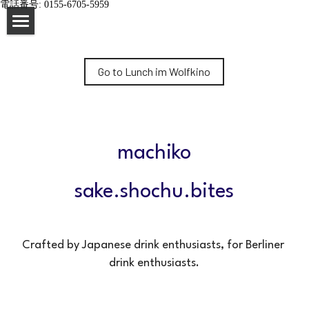
電話番号: 0155-6705-5959
×
STORE CATEGORIES
home
All Categories
Go to Lunch im Wolfkino
impressum
machiko
sake.shochu.bites
Crafted by Japanese drink enthusiasts, for Berliner 
drink enthusiasts.